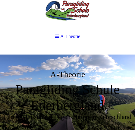
A-Theorie
A-Theorie
Paragliding Schule
Ederbergland
Lerne Gleitschirmfliegen mitten in Deutschland